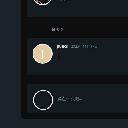
16 天
后
jiulics
2025年11月17日
J
1
说点什么吧...