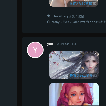
设置为VSC背景
Riley
和
ling
回复了此帖
zcany
，
邪神
，
OIer_wst
和
doris
觉得
yan
2024年5月31日
Y
设置为VSC背景