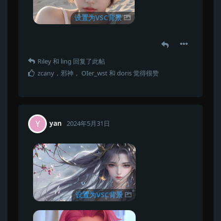
设置为VSC背景
Riley
和
ling
回复了此帖
zcany
，
邪神
，
OIer_wst
和
doris
觉得很赞
yan
Y
2024年5月31日
设置为VSC背景