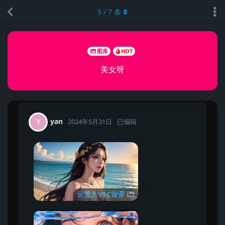
5
/
7
条
图库
HOT
美女呀
yan
Y
2024年5月31日
已编辑
设置为VSC背景