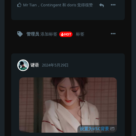
Mr Tian
，
Contingent
和
doris
觉得很赞
管理员
添加标签
标签
HOT
谜语
2024年5月29日
设置为VSC背景