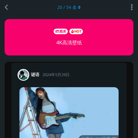
20
/
54
条
图库
HOT
4K高清壁纸
谜语
2024年5月29日