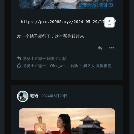
设置为VSC背景
https://pic.20988.xyz/2024-05-29/1716946587-950
发一个帖子就行了，这个帮你转过来
龙骑士尹志平
回复了此帖
龙骑士尹志平
，
OIer_wst
，
聆听丶
和
2
人
觉得很赞
谜语
2024年5月29日