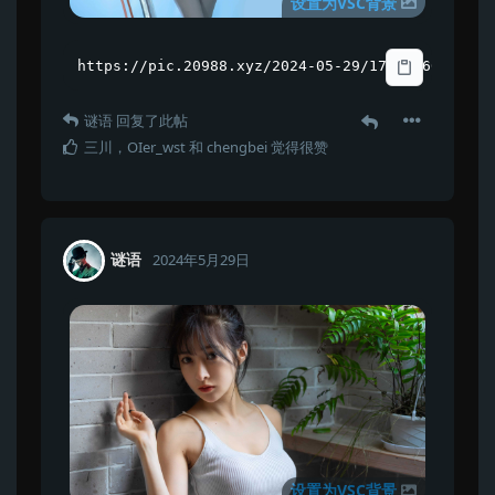
设置为VSC背景
https://pic.20988.xyz/2024-05-29/1716946664-942
谜语
回复了此帖
三川
，
OIer_wst
和
chengbei
觉得很赞
谜语
2024年5月29日
设置为VSC背景