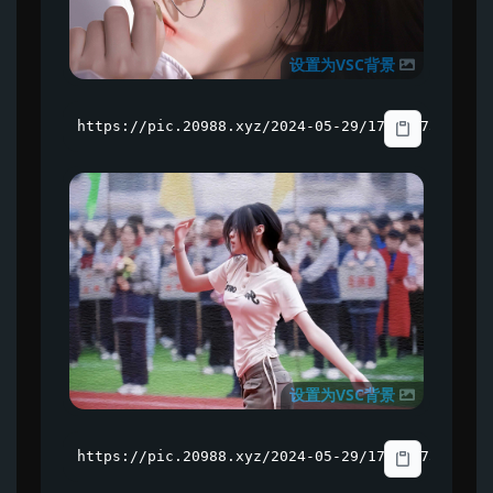
设置为VSC背景
https://pic.20988.xyz/2024-05-29/1716947306-454
设置为VSC背景
https://pic.20988.xyz/2024-05-29/1716947312-341