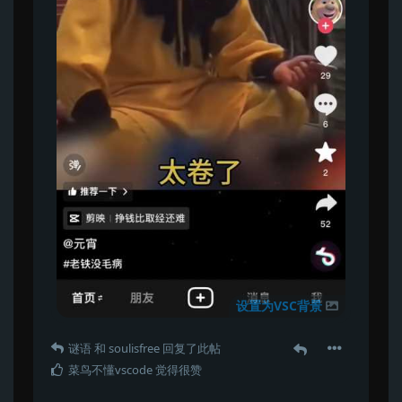
设置为VSC背景
谜语
和
soulisfree
回复了此帖
菜鸟不懂vscode
觉得很赞