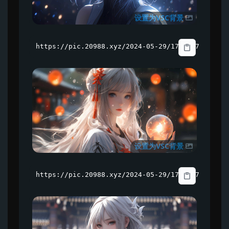
设置为VSC背景
https://pic.20988.xyz/2024-05-29/1716947214-777
设置为VSC背景
https://pic.20988.xyz/2024-05-29/1716947217-167