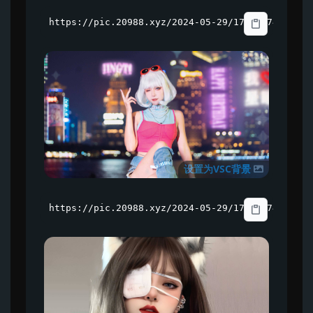
https://pic.20988.xyz/2024-05-29/1716947447-497
设置为VSC背景
https://pic.20988.xyz/2024-05-29/1716947450-645