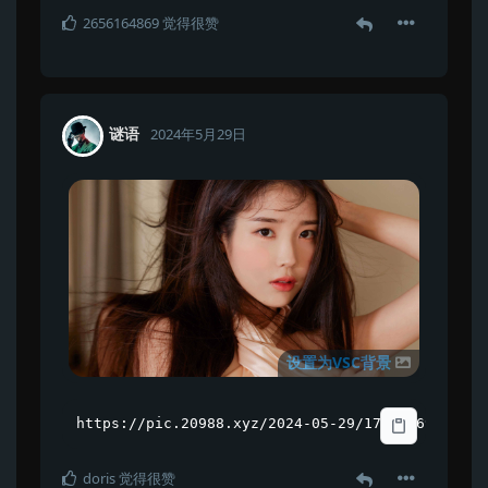
2656164869
觉得很赞
谜语
2024年5月29日
设置为VSC背景
https://pic.20988.xyz/2024-05-29/1716946994-160
doris
觉得很赞