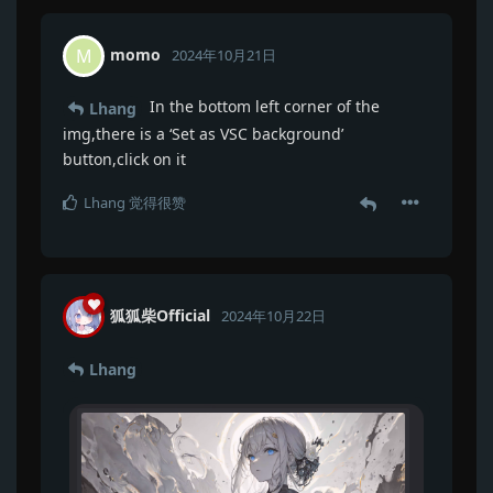
momo
M
2024年10月21日
In the bottom left corner of the
Lhang
img,there is a ‘Set as VSC background’
button,click on it
Lhang
觉得很赞
狐狐柴Official
2024年10月22日
Lhang