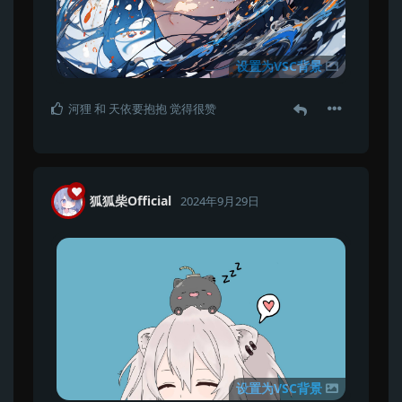
设置为VSC背景
河狸
和
天依要抱抱
觉得很赞
狐狐柴Official
2024年9月29日
设置为VSC背景