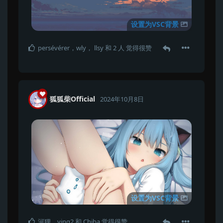
设置为VSC背景
persévérer
，
wly
，
llsy
和
2
人
觉得很赞
狐狐柴Official
2024年10月8日
设置为VSC背景
河狸
，
ying2
和
Chiba
觉得很赞