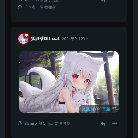
「他者」
觉得很赞
狐狐柴Official
2024年9月29日
设置为VSC背景
hllshiro
和
Chiba
觉得很赞