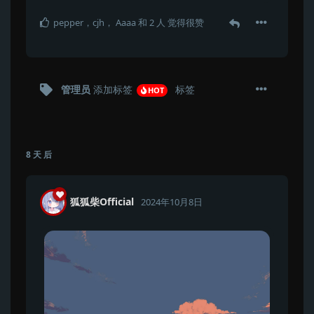
pepper
，
cjh
，
Aaaa
和
2
人
觉得很赞
管理员
添加标签
标签
HOT
8 天
后
狐狐柴Official
2024年10月8日