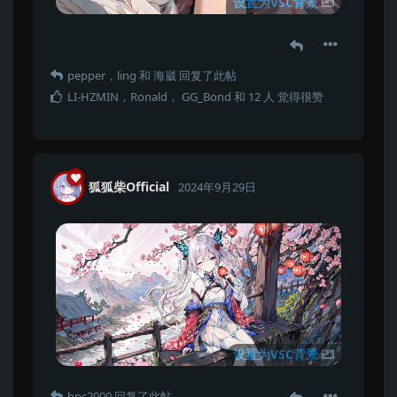
设置为VSC背景
pepper
，
ling
和
海崴
回复了此帖
LI-HZMIN
，
Ronald
，
GG_Bond
和
12
人
觉得很赞
狐狐柴Official
2024年9月29日
设置为VSC背景
hpc2000
回复了此帖