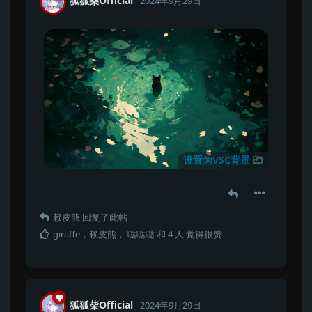
狐狐柴Official
2024年9月29日
设置为VSC背景
赖皮熊
回复了此帖
giraffe
，
赖皮熊
，
哒哒哒
和
4
人
觉得很赞
狐狐柴Official
2024年9月29日