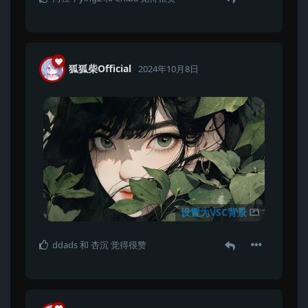
狐狐柴Official
2024年10月8日
设置为VSC背景
ddads
和
杏沉
觉得很赞