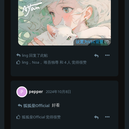
设置为VSC背景
ling
回复了此帖
ling
，
Noa
，
唯吾独尊
和
4
人
觉得很赞
pepper
P
2024年10月8日
好看
狐狐柴Official
狐狐柴Official
觉得很赞