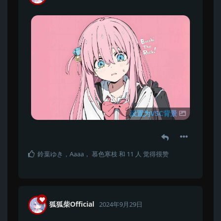
设置为VSC背景
鈴葉ゆき
，
Aaaa
，
慕色寒枝
和
11
人
觉得很赞
狐狐柴Official
2024年9月29日