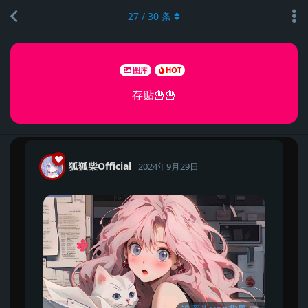
27
/
30
条
图库
HOT
存贴🍟🍟
狐狐柴Official
2024年9月29日