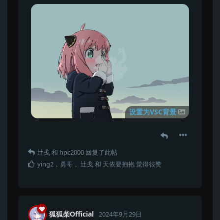
设置为VSC背景
辻戋
和
hpc2000
回复了此帖
ying2
，
勇哥
，
辻戋
和
天依要抱抱
觉得很赞
狐狐柴Official
2024年9月29日