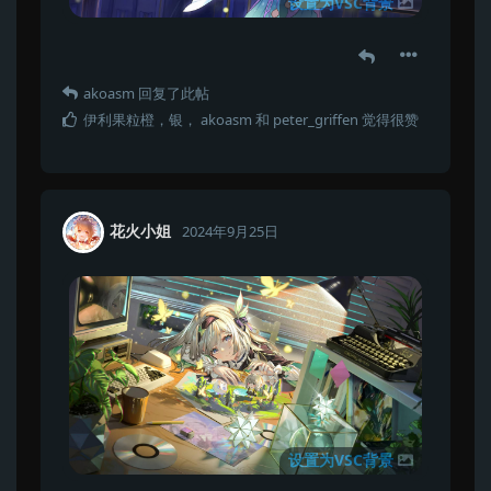
设置为VSC背景
akoasm
回复了此帖
伊利果粒橙
，
银
，
akoasm
和
peter_griffen
觉得很赞
花火小姐
2024年9月25日
设置为VSC背景