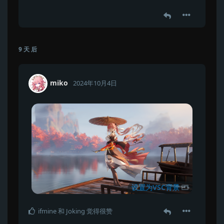
9 天
后
miko
2024年10月4日
设置为VSC背景
ifmine
和
Joking
觉得很赞