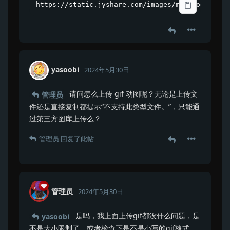
https://static.jyshare.com/images/mix/code-wall
yasoobi
2024年5月30日
请问怎么上传 gif 动图呢？无论是上传文
管理员
件还是直接复制都提示“不支持此类型文件。”，只能通
过第三方图库上传么？
管理员
回复了此帖
管理员
2024年5月30日
是吗，我上面上传gif都没什么问题，是
yasoobi
不是大小限制了。或者检查下是不是小写的gif格式