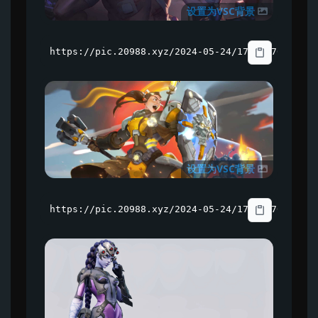
设置为VSC背景
https://pic.20988.xyz/2024-05-24/1716557622-423
设置为VSC背景
https://pic.20988.xyz/2024-05-24/1716557639-499