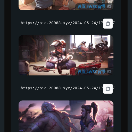
设置为VSC背景
https://pic.20988.xyz/2024-05-24/1716557580-258
设置为VSC背景
https://pic.20988.xyz/2024-05-24/1716557601-440