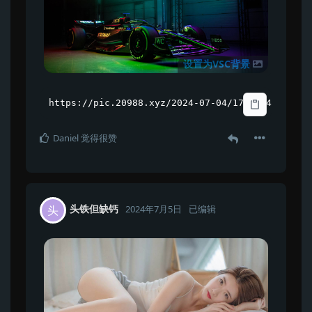
设置为VSC背景
https://pic.20988.xyz/2024-07-04/1720114134-990
Daniel
觉得很赞
头铁但缺钙
头
2024年7月5日
已编辑