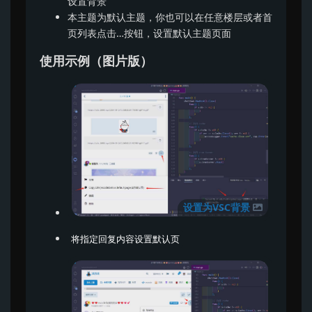
设置背景
本主题为默认主题，你也可以在任意楼层或者首
页列表点击…按钮，设置默认主题页面
使用示例（图片版）
设置为VSC背景
将指定回复内容设置默认页