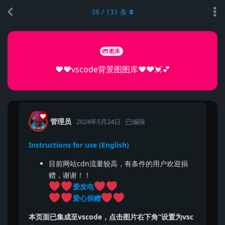
38
/
131
条
图库
❤️❤️vscode背景图图库❤️❤️💓💕
管理员
2024年5月24日
已编辑
Instructions for use (English)
目前网站cdn流量较高，有条件的用户欢迎捐
赠，谢谢！！
爱发电
爱心捐赠
本页面已集成至vscode，点击图片右下角“设置为vsc