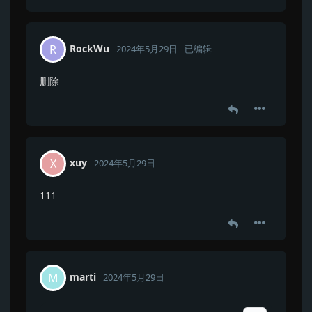
RockWu
R
2024年5月29日
已编辑
删除
xuy
X
2024年5月29日
111
marti
M
2024年5月29日