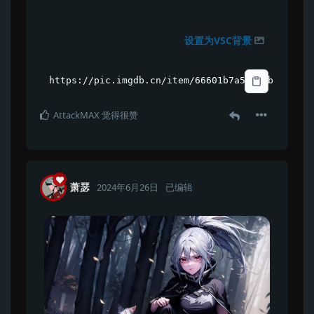
设置为VSC背景
https://pic.imgdb.cn/item/66601b7a5e6d1bfa057dd
AttackMAX
觉得很赞
萧瑟
2024年6月26日
已编辑