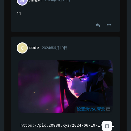
海
11
code
C
2024年6月19日
设置为VSC背景
https://pic.20988.xyz/2024-06-19/1718801338-318