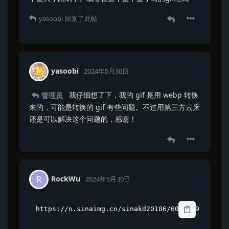
yasoobi
回复了此帖
yasoobi
2024年5月30日
我仔细想了下，我的 gif 是用 webp 转换
管理员
来的，可能是转换的 gif 有些问题。不过用第三方云床
还是可以解决这个问题的，感谢！
RockWu
R
2024年5月30日
https://n.sinaimg.cn/sinakd20106/600/w1920h1080