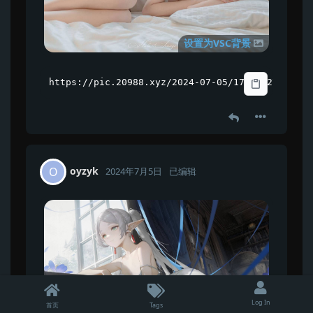
设置为VSC背景
https://pic.20988.xyz/2024-07-05/1720142747-828
oyzyk
O
2024年7月5日
已编辑
Log In
首页
Tags