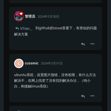
管理员
2024年5月30日
到github的issue里看下，有类似的问题
XTian__
解决方案
ccosmic
C
2024年5月31日
ubuntu系统，设置图片报错，没有权限，有什么方法
解决不，在网上找变了没有找到解决办法，（纯小
白，刚接触linux系统）