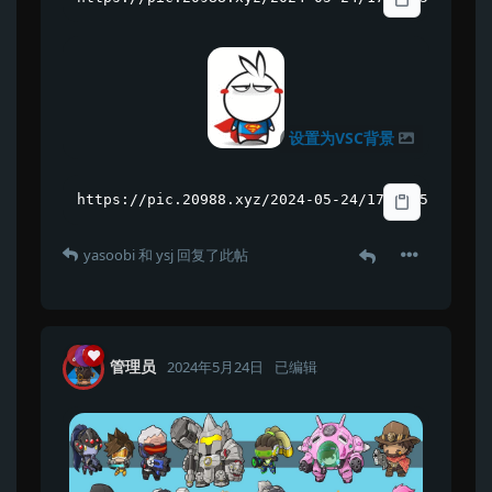
设置为VSC背景
https://pic.20988.xyz/2024-05-24/1716515135-927
yasoobi
和
ysj
回复了此帖
管理员
2024年5月24日
已编辑