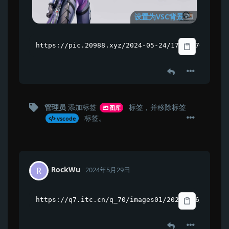
设置为VSC背景
https://pic.20988.xyz/2024-05-24/1716557654-808
管理员
添加标签
标签
，并移除标签
图库
标签
。
vscode
RockWu
R
2024年5月29日
https://q7.itc.cn/q_70/images01/20240516/65e746