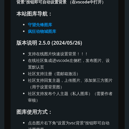
背景”按钮即可自动设置背景 （在vscode中打开）
本站图库导航：
守望先锋图库
疯狂动物城图库
版本说明 2.5.0 (2024/05/26)
支持在线图片快速设置背景！！！
在线社区集成进vscode左侧栏，发布图片、设
置默认页
社区支持注册（需邮箱激活）
社区支持回复主题，上传图片、添加第三方图片
（用于设置背景图）
社区支持发布个人主题（私人图库）（需要作者
审核）
图库使用方式：
点击图片右下角“设置为vsc背景”按钮即可自动