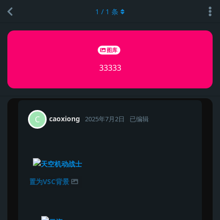
1
/
1
条
图库
33333
caoxiong
C
2025年7月2日
已编辑
设置为VSC背景