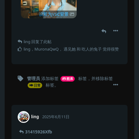
设置为VSC背景
ling
回复了此帖
ling
，
MuronaQwQ
，
遇见她
和
吃人的兔子
觉得很赞
管理员
添加标签
标签
，并移除标签
图库
标签
。
日常
ling
2025年6月11日
31415926Xfb