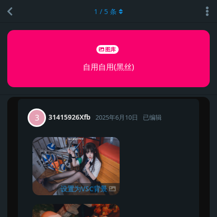
1
/
5
条
图库
自用自用(黑丝)
31415926Xfb
3
2025年6月10日
已编辑
设置为VSC背景