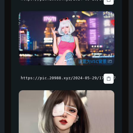
设置为VSC背景
https://pic.20988.xyz/2024-05-29/1716947450-645