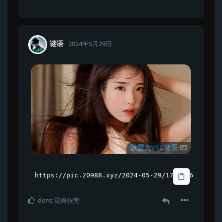
谜语
2024年5月29日
设置为VSC背景
https://pic.20988.xyz/2024-05-29/1716946994-160
doris
觉得很赞