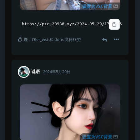
设置为VSC背景
https://pic.20988.xyz/2024-05-29/1716946909-958
鹿
，
OIer_wst
和
doris
觉得很赞
谜语
2024年5月29日
设置为VSC背景