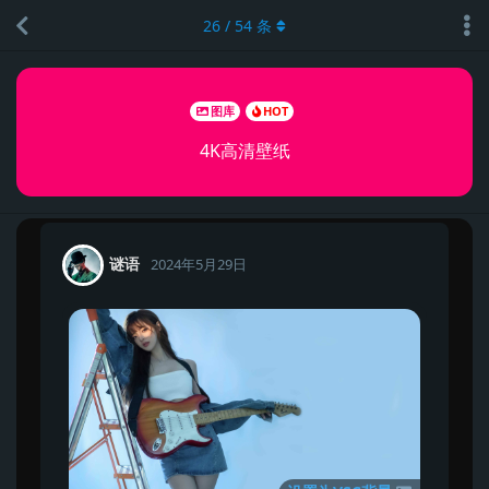
26
/
54
条
图库
HOT
4K高清壁纸
谜语
2024年5月29日