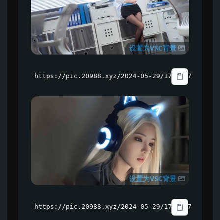
设置为VSC背景
https://pic.20988.xyz/2024-05-29/1716947560-591
设置为VSC背景
https://pic.20988.xyz/2024-05-29/1716947565-704