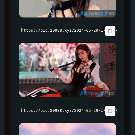
设置为VSC背景
https://pic.20988.xyz/2024-05-29/1716947455-652
设置为VSC背景
https://pic.20988.xyz/2024-05-29/1716947457-695