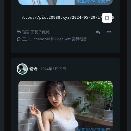
设置为VSC背景
https://pic.20988.xyz/2024-05-29/1716946664-942
谜语
回复了此帖
三川
，
chengbei
和
OIer_wst
觉得很赞
谜语
2024年5月29日
设置为VSC背景