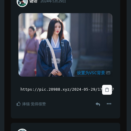
谜语
2024年5月29日
设置为VSC背景
https://pic.20988.xyz/2024-05-29/1716947049-304
捧猫
觉得很赞