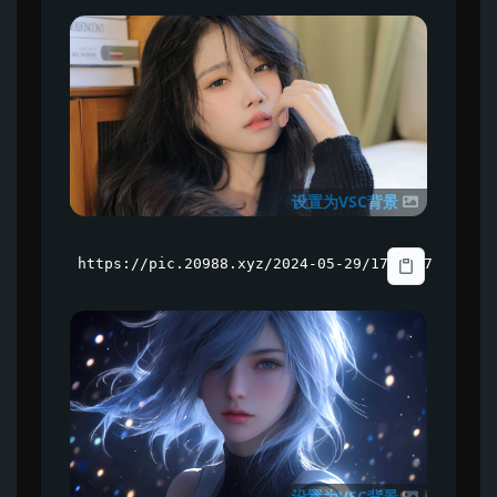
设置为VSC背景
https://pic.20988.xyz/2024-05-29/1716947211-880
设置为VSC背景