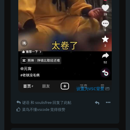
设置为VSC背景
谜语
和
soulisfree
回复了此帖
菜鸟不懂vscode
觉得很赞