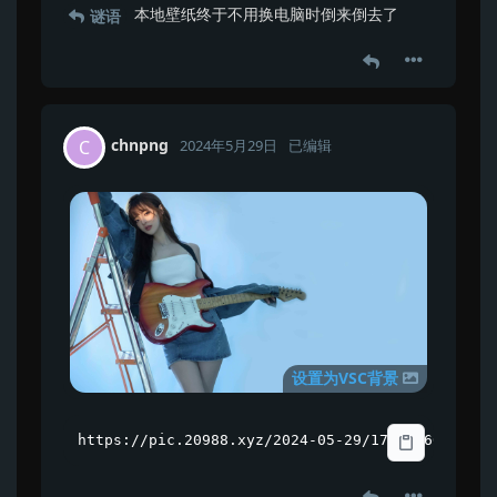
本地壁纸终于不用换电脑时倒来倒去了
谜语
chnpng
C
2024年5月29日
已编辑
设置为VSC背景
https://pic.20988.xyz/2024-05-29/1716946664-942