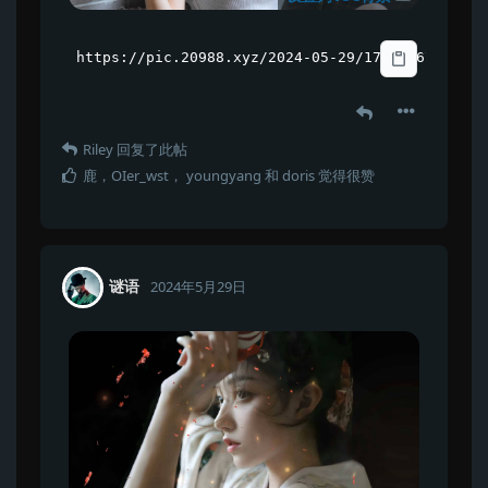
https://pic.20988.xyz/2024-05-29/1716946710-228
Riley
回复了此帖
鹿
，
OIer_wst
，
youngyang
和
doris
觉得很赞
谜语
2024年5月29日