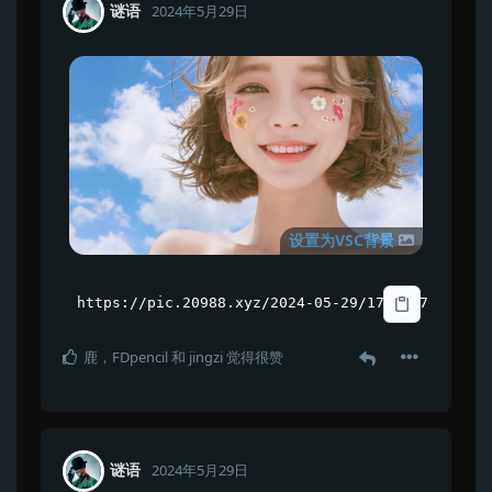
谜语
2024年5月29日
设置为VSC背景
https://pic.20988.xyz/2024-05-29/1716947076-529
鹿
，
FDpencil
和
jingzi
觉得很赞
谜语
2024年5月29日