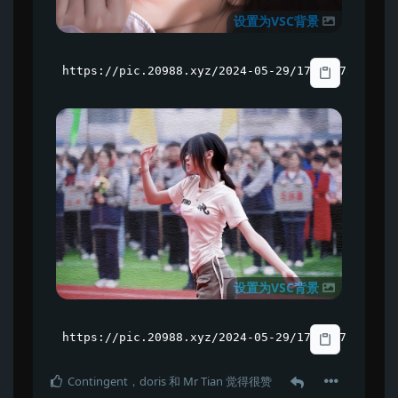
设置为VSC背景
https://pic.20988.xyz/2024-05-29/1716947306-454
设置为VSC背景
https://pic.20988.xyz/2024-05-29/1716947312-341
Contingent
，
doris
和
Mr Tian
觉得很赞