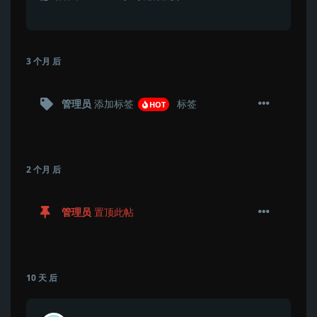
3 个月
后
管理员
添加标签
标签
HOT
2 个月
后
管理员
置顶此帖
10 天
后