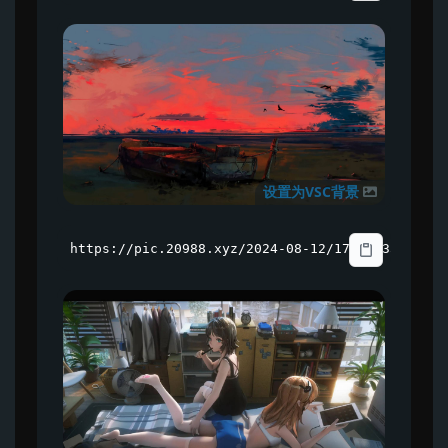
设置为VSC背景
https://pic.20988.xyz/2024-08-12/1723483509-217