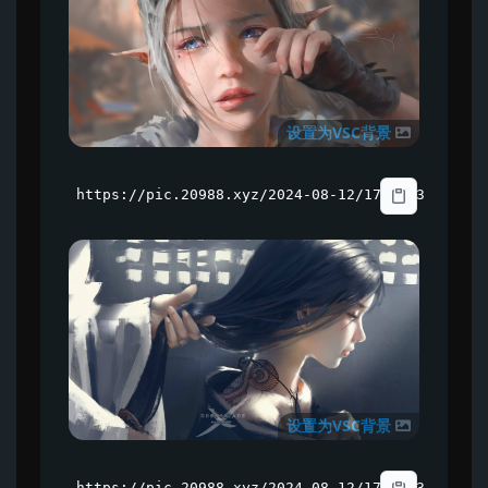
设置为VSC背景
https://pic.20988.xyz/2024-08-12/1723483149-382
设置为VSC背景
https://pic.20988.xyz/2024-08-12/1723483171-964