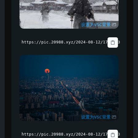
设置为VSC背景
https://pic.20988.xyz/2024-08-12/1723483562-506
设置为VSC背景
https://pic.20988.xyz/2024-08-12/1723483567-680