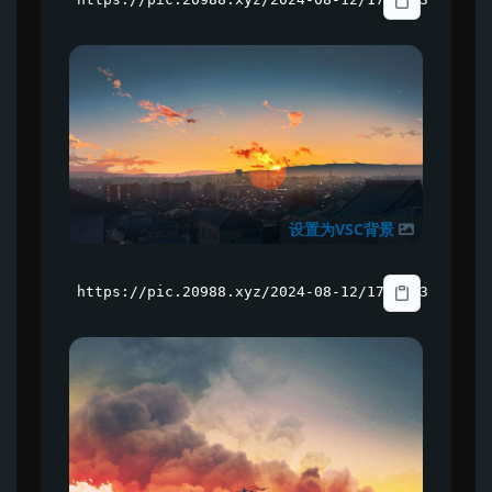
设置为VSC背景
https://pic.20988.xyz/2024-08-12/1723483230-962