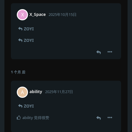
X_Space
X
2025年10月15日
ZOYI
ZOYI
1 个月
后
ability
A
2025年11月27日
ZOYI
ability
觉得很赞