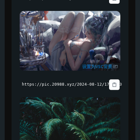
设置为VSC背景
https://pic.20988.xyz/2024-08-12/1723483605-251