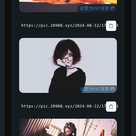
设置为VSC背景
https://pic.20988.xyz/2024-08-12/1723483270-331
设置为VSC背景
https://pic.20988.xyz/2024-08-12/1723483309-227