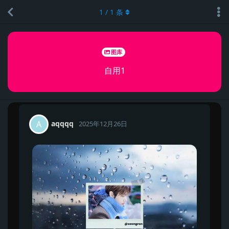
1
/
1
条
图库
自用1
aqqqq
A
2025年12月26日