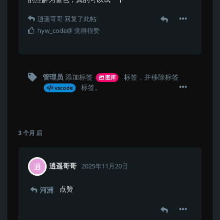
逍遥哥哥
回复了此帖
hyw_code@
觉得很赞
管理员
添加标签
标签
，并移除标签
图库
标签
。
vscode
3 个月
后
逍遥哥哥
逍
2025年11月20日
点赞
河洲