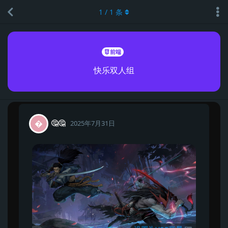
1
/
1
条
前端
快乐双人组
🤔🤔

2025年7月31日