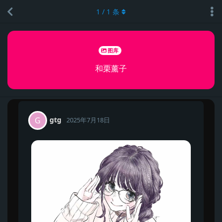
1
/
1
条
图库
和栗薰子
gtg
G
2025年7月18日